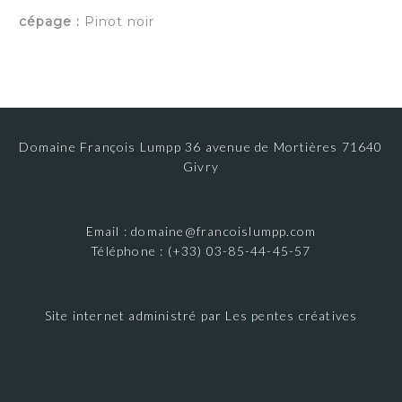
cépage :
Pinot noir
Domaine François Lumpp 36 avenue de Mortières 71640
Givry
Email :
domaine@francoislumpp.com
Téléphone : (+33) 03-85-44-45-57
Site internet administré par
Les pentes créatives